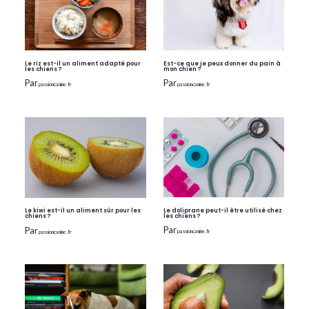
Le riz est-il un aliment adapté pour
Est-ce que je peux donner du pain à
les chiens ?
mon chien ?
Par
Par
passioncanine.fr
passioncanine.fr
Le doliprane peut-il être utilisé chez
Le kiwi est-il un aliment sûr pour les
les chiens ?
chiens ?
Par
Par
passioncanine.fr
passioncanine.fr