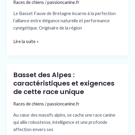
Bretagne
Races de chiens
/
passioncanine.fr
:
Le Basset Fauve de Bretagne incarne à la perfection
un
l’alliance entre élégance naturelle et performance
chien
cynégétique. Originaire de la région
de
chasse
Lire la suite »
à
l’élégance
unique
Basset des Alpes :
Basset
des
caractéristiques et exigences
Alpes
de cette race unique
:
caractéristiques
Races de chiens
/
passioncanine.fr
et
Au cœur des massifs alpins, se cache une race canine
exigences
qui allie robustesse, intelligence et une profonde
de
affection envers ses
cette