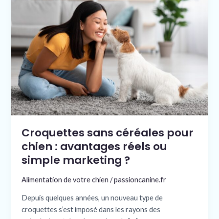
sans
céréales
pour
chien
:
avantages
réels
ou
simple
marketing
?
Croquettes sans céréales pour
chien : avantages réels ou
simple marketing ?
Alimentation de votre chien
/
passioncanine.fr
Depuis quelques années, un nouveau type de
croquettes s’est imposé dans les rayons des