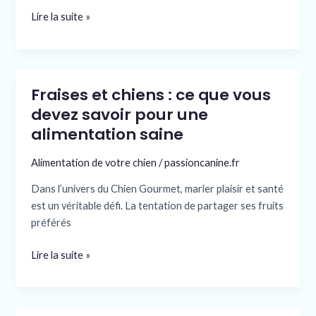
ou
Lire la suite »
dangereux
?
Fraises et chiens : ce que vous
Fraises
et
devez savoir pour une
chiens
alimentation saine
:
ce
Alimentation de votre chien
/
passioncanine.fr
que
Dans l’univers du Chien Gourmet, marier plaisir et santé
vous
est un véritable défi. La tentation de partager ses fruits
devez
préférés
savoir
pour
Lire la suite »
une
alimentation
saine