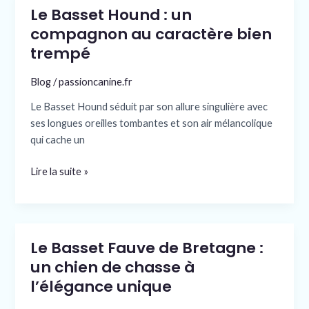
Le Basset Hound : un
Le
Basset
compagnon au caractère bien
Hound
trempé
:
un
Blog
/
passioncanine.fr
compagnon
Le Basset Hound séduit par son allure singulière avec
au
ses longues oreilles tombantes et son air mélancolique
caractère
qui cache un
bien
trempé
Lire la suite »
Le Basset Fauve de Bretagne :
Le
Basset
un chien de chasse à
Fauve
l’élégance unique
de