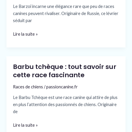
élégant
Le Barzoï incarne une élégance rare que peu de races
et
canines peuvent rivaliser. Originaire de Russie, ce lévrier
fidèle
séduit par
au
caractère
Lire la suite »
unique
Barbu tchèque : tout savoir sur
Barbu
tchèque
cette race fascinante
:
Races de chiens
/
passioncanine.fr
tout
savoir
Le Barbu Tchèque est une race canine qui attire de plus
sur
en plus l’attention des passionnés de chiens. Originaire
cette
de
race
fascinante
Lire la suite »