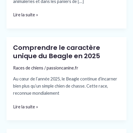
animaleries et dans les paniers de […]
Lire la suite »
Comprendre le caractère
Comprendre
le
unique du Beagle en 2025
caractère
Races de chiens
/
passioncanine.fr
unique
du
Au cœur de l’année 2025, le Beagle continue d’incarner
Beagle
bien plus qu’un simple chien de chasse. Cette race,
en
reconnue mondialement
2025
Lire la suite »