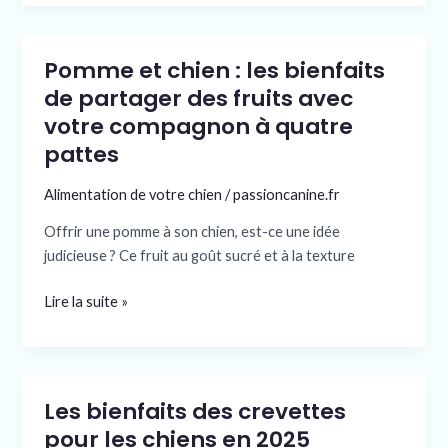
Pomme et chien : les bienfaits
Pomme
et
de partager des fruits avec
chien
votre compagnon à quatre
:
pattes
les
bienfaits
Alimentation de votre chien
/
passioncanine.fr
de
Offrir une pomme à son chien, est-ce une idée
partager
judicieuse ? Ce fruit au goût sucré et à la texture
des
fruits
Lire la suite »
avec
votre
compagnon
à
quatre
Les bienfaits des crevettes
Les
pattes
bienfaits
pour les chiens en 2025