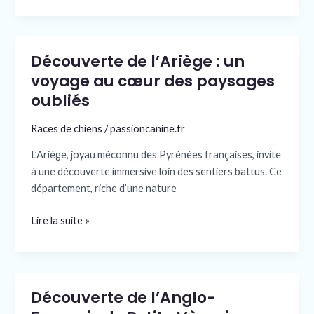
Découverte de l’Ariège : un
Découverte
de
voyage au cœur des paysages
l’Ariège
oubliés
:
un
Races de chiens
/
passioncanine.fr
voyage
L’Ariège, joyau méconnu des Pyrénées françaises, invite
au
à une découverte immersive loin des sentiers battus. Ce
cœur
département, riche d’une nature
des
paysages
Lire la suite »
oubliés
Découverte de l’Anglo-
Découverte
de