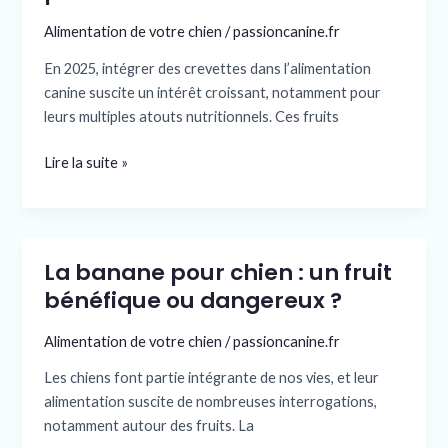
des
Alimentation de votre chien
/
passioncanine.fr
crevettes
pour
En 2025, intégrer des crevettes dans l’alimentation
les
canine suscite un intérêt croissant, notamment pour
chiens
leurs multiples atouts nutritionnels. Ces fruits
en
2025
Lire la suite »
La banane pour chien : un fruit
La
banane
bénéfique ou dangereux ?
pour
Alimentation de votre chien
/
passioncanine.fr
chien
:
Les chiens font partie intégrante de nos vies, et leur
un
alimentation suscite de nombreuses interrogations,
fruit
notamment autour des fruits. La
bénéfique