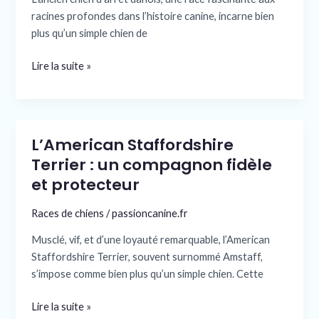
:
racines profondes dans l’histoire canine, incarne bien
caractéristiques
plus qu’un simple chien de
et
histoire
Lire la suite »
L’American Staffordshire
L’American
Staffordshire
Terrier : un compagnon fidèle
Terrier
et protecteur
:
un
Races de chiens
/
passioncanine.fr
compagnon
Musclé, vif, et d’une loyauté remarquable, l’American
fidèle
Staffordshire Terrier, souvent surnommé Amstaff,
et
s’impose comme bien plus qu’un simple chien. Cette
protecteur
Lire la suite »