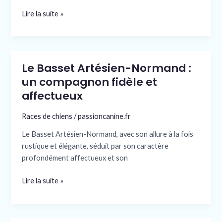
race
Lire la suite »
unique
Le Basset Artésien-Normand :
Le
Basset
un compagnon fidèle et
Artésien-
affectueux
Normand
:
Races de chiens
/
passioncanine.fr
un
Le Basset Artésien-Normand, avec son allure à la fois
compagnon
rustique et élégante, séduit par son caractère
fidèle
profondément affectueux et son
et
affectueux
Lire la suite »