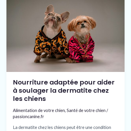
adaptée
pour
aider
à
soulager
la
dermatite
chez
les
chiens
Nourriture adaptée pour aider
à soulager la dermatite chez
les chiens
Alimentation de votre chien
,
Santé de votre chien
/
passioncanine.fr
La dermatite chez les chiens peut être une condition