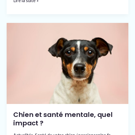
Lire la suite »
fascinante
Chien
et
santé
mentale,
quel
impact
?
Chien et santé mentale, quel
impact ?