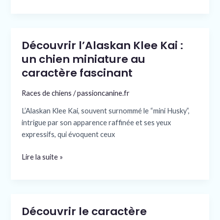
Découvrir l’Alaskan Klee Kai :
Découvrir
l’Alaskan
un chien miniature au
Klee
caractère fascinant
Kai
:
Races de chiens
/
passioncanine.fr
un
L’Alaskan Klee Kai, souvent surnommé le “mini Husky”,
chien
intrigue par son apparence raffinée et ses yeux
miniature
expressifs, qui évoquent ceux
au
caractère
Lire la suite »
fascinant
Découvrir le caractère
Découvrir