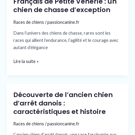
Français de Petite Vènerie : un
l’Anglo-
chien de chasse d’exception
Français
de
Races de chiens
/
passioncanine.fr
Petite
Dans l’univers des chiens de chasse, rares sont les
Vènerie
races qui allient l’endurance, l’agilité et le courage avec
:
autant d’élégance
un
chien
Lire la suite »
de
chasse
d’exception
Découverte de l’ancien chien
Découverte
de
d’arrêt danois :
l’ancien
caractéristiques et histoire
chien
d’arrêt
Races de chiens
/
passioncanine.fr
danois
L’ancien chien d’arrêt danois, une race fascinante aux