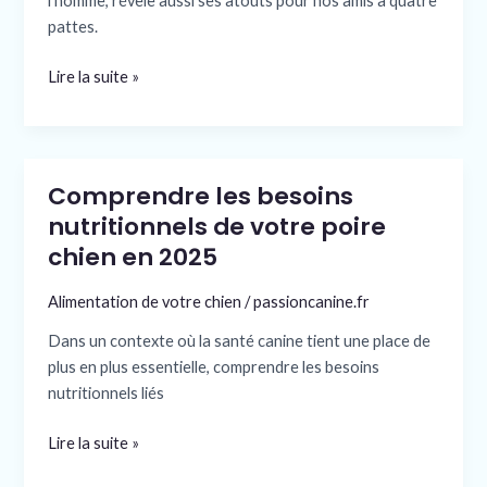
l’homme, révèle aussi ses atouts pour nos amis à quatre
cet
pattes.
animal
fascinant
Lire la suite »
Comprendre les besoins
Comprendre
les
nutritionnels de votre poire
besoins
chien en 2025
nutritionnels
de
Alimentation de votre chien
/
passioncanine.fr
votre
Dans un contexte où la santé canine tient une place de
poire
plus en plus essentielle, comprendre les besoins
chien
nutritionnels liés
en
2025
Lire la suite »