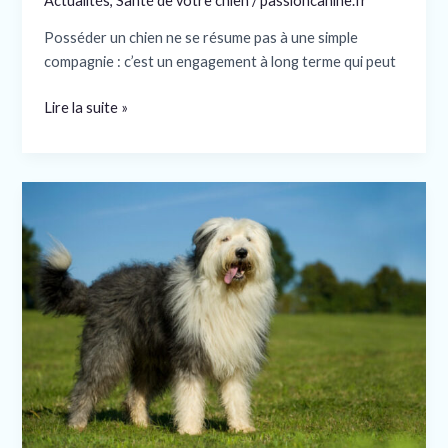
Actualités
,
Santé de votre chien
/
passioncanine.fr
Posséder un chien ne se résume pas à une simple
compagnie : c’est un engagement à long terme qui peut
Lire la suite »
Bobtail
:
Tout
connaitre
de
cette
race
de
chien