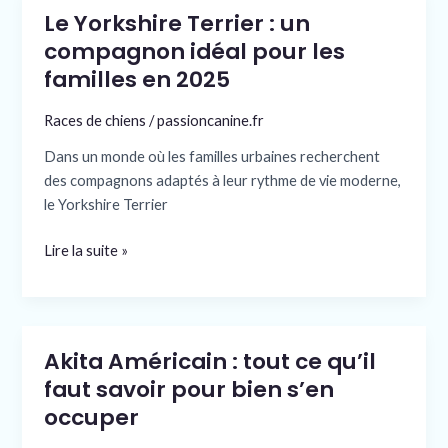
Le Yorkshire Terrier : un
Le
Yorkshire
compagnon idéal pour les
Terrier
familles en 2025
:
un
Races de chiens
/
passioncanine.fr
compagnon
Dans un monde où les familles urbaines recherchent
idéal
des compagnons adaptés à leur rythme de vie moderne,
pour
le Yorkshire Terrier
les
familles
Lire la suite »
en
2025
Akita Américain : tout ce qu’il
Akita
Américain
faut savoir pour bien s’en
:
occuper
tout