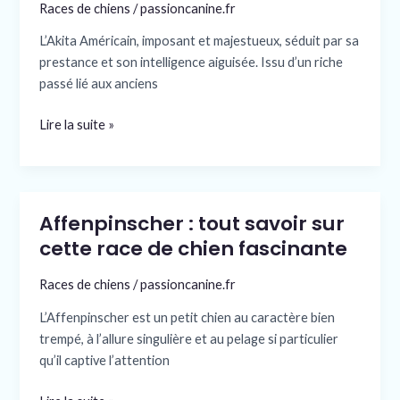
ce
Races de chiens
/
passioncanine.fr
qu’il
L’Akita Américain, imposant et majestueux, séduit par sa
faut
prestance et son intelligence aiguisée. Issu d’un riche
savoir
passé lié aux anciens
pour
bien
Lire la suite »
s’en
occuper
Affenpinscher : tout savoir sur
Affenpinscher
:
cette race de chien fascinante
tout
Races de chiens
/
passioncanine.fr
savoir
sur
L’Affenpinscher est un petit chien au caractère bien
cette
trempé, à l’allure singulière et au pelage si particulier
race
qu’il captive l’attention
de
chien