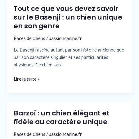
Tout ce que vous devez savoir
Tout
ce
sur le Basenji : un chien unique
que
en son genre
vous
devez
Races de chiens
/
passioncanine.fr
savoir
Le Basenji fascine autant par son histoire ancienne que
sur
par son caractère singulier et ses particularités
le
physiques. Ce chien, aux
Basenji
:
Lire la suite »
un
chien
unique
en
Barzoï : un chien élégant et
son
Barzoï
genre
:
fidèle au caractère unique
un
Races de chiens
/
passioncanine.fr
chien