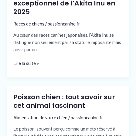
le
exceptionnel de l’Akita Inu en
caractère
2025
exceptionnel
de
Races de chiens
/
passioncanine.fr
l’Akita
Au cœur des races canines japonaises, l’Akita Inu se
Inu
distingue non seulement par sa stature imposante mais
en
aussi par un
2025
Lire la suite »
Poisson chien : tout savoir sur
Poisson
chien
cet animal fascinant
:
Alimentation de votre chien
/
passioncanine.fr
tout
savoir
Le poisson, souvent perçu comme un mets réservé à
sur