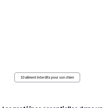
Les aliments interdits pour
son chien
Faire attention à la nourriture que
l’on donne à son chien est
important, vérifiez tout de suite
les 10 aliments interdits, à ne pas
donner à votre chien
10 aliment interdits pour son chien