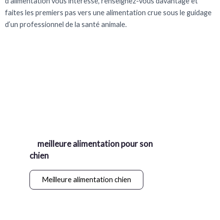
d’alimentation vous intéresse, renseignez-vous davantage et
faites les premiers pas vers une alimentation crue sous le guidage
d’un professionnel de la santé animale.
La meilleure alimentation
pour chien
Entre croquettes, nourriture
fraiche, BARF, comment trouver
la
meilleure alimentation pour son
chien
?
Meilleure alimentation chien