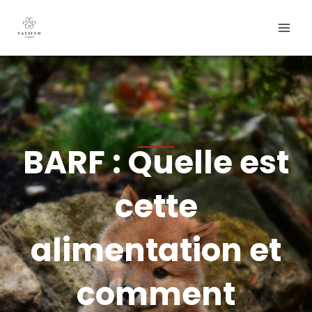
Aller
Main
au
Men
contenu
BARF : Quelle est
cette
alimentation et
comment